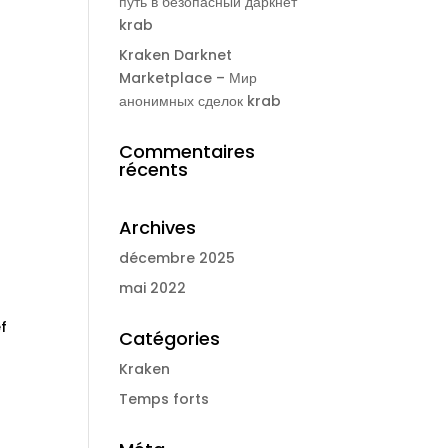
путь в безопасный даркнет
krab
Kraken Darknet
Marketplace – Мир
анонимных сделок krab
Commentaires
récents
Archives
décembre 2025
mai 2022
f
Catégories
Kraken
Temps forts