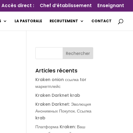
Accès direct :
Chef d’établissement
Enseignant
S
LA PASTORALE
RECRUTEMENT
CONTACT
Articles récents
Kraken onion ссылка tor
маркетплейс
Kraken Darknet krab
Kraken Darknet: Эволюция
Анонимных Покупок. Ссылка
krab
Платформа Kraken: Ваш