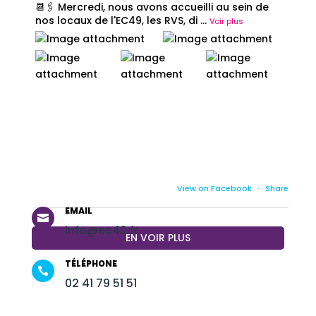
📆🖇️ Mercredi, nous avons accueilli au sein de
nos locaux de l'EC49, les RVS, di
...
Voir plus
View on Facebook
·
Share
EMAIL

info@ec49.fr
EN VOIR PLUS
TÉLÉPHONE

02 41 79 51 51