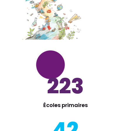
223
Écoles primaires
42