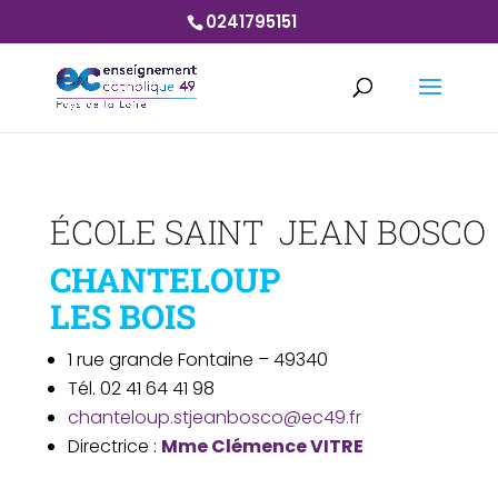
0241795151
ÉCOLE SAINT JEAN BOSCO
CHANTELOUP
LES BOIS
1 rue grande Fontaine – 49340
Tél. 02 41 64 41 98
chanteloup.stjeanbosco@ec49.fr
Directrice :
Mme Clémence VITRE