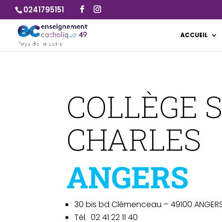
0241795151
ACCUEIL
COLLÈGE 
CHARLES
ANGERS
30 bis bd Clémenceau – 49100 ANGER
Tél. 02 41 22 11 40