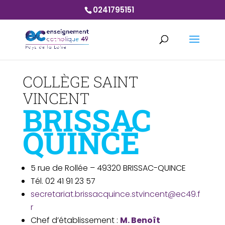
0241795151
COLLÈGE SAINT
VINCENT
BRISSAC
QUINCÉ
5 rue de Rollée – 49320 BRISSAC-QUINCE
Tél. 02 41 91 23 57
secretariat.brissacquince.stvincent@ec49.f
r
Chef d’établissement :
M. Benoît