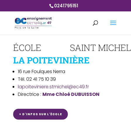
0241795151
ÉCOLE SAINT MICHE
LA POITEVINIÈRE
16 rue Foulques Nerra
Tél. 02 41 75 10 39
lapoiteviniere.stmichel@ec49.fr
Directrice :
Mme Chloé DUBUISSON
+ D'INFOS SUR L'ÉCOLE