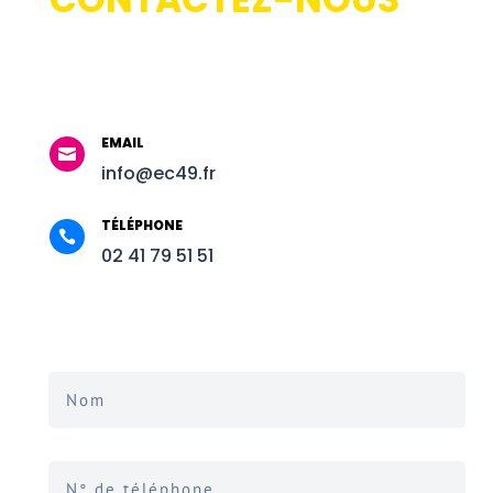
EMAIL

info@ec49.fr
TÉLÉPHONE

02 41 79 51 51