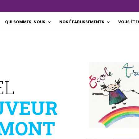
QUI SOMMES-NOUS
NOS ÉTABLISSEMENTS
VOUS ÊTE
LE
EL
UVEUR
EMONT