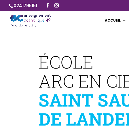
0241795151
ACCUEIL
ÉCO
ARC EN CI
SAINT SA
DE LAND