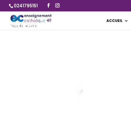
0241795151
ACCUEIL