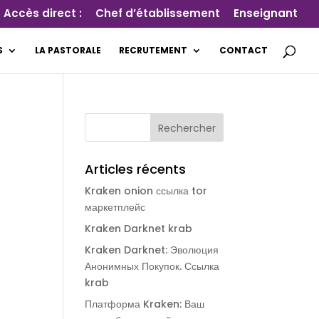
Accès direct :
Chef d’établissement
Enseignant
S
LA PASTORALE
RECRUTEMENT
CONTACT
Articles récents
Kraken onion ссылка tor
маркетплейс
Kraken Darknet krab
Kraken Darknet: Эволюция
Анонимных Покупок. Ссылка
krab
Платформа Kraken: Ваш