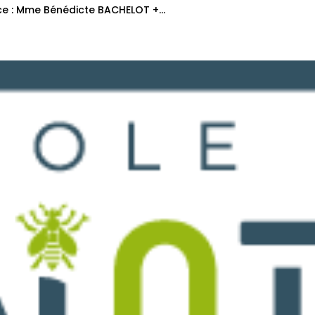
ce : Mme Bénédicte BACHELOT +...