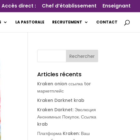
Accès direct :
Chef d’établissement
Enseignant
S
LA PASTORALE
RECRUTEMENT
CONTACT
Articles récents
Kraken onion ссылка tor
маркетплейс
Kraken Darknet krab
Kraken Darknet: Эволюция
Анонимных Покупок. Ссылка
krab
Платформа Kraken: Ваш