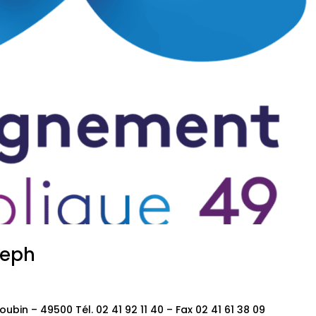
seph
bin – 49500 Tél. 02 41 92 11 40 – Fax 02 41 61 38 09